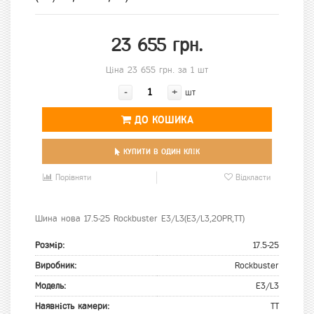
23 655 грн.
Ціна 23 655 грн. за 1 шт
-
+
шт
ДО КОШИКА
КУПИТИ В ОДИН КЛІК
Порівняти
Відкласти
Шина нова 17.5-25 Rockbuster E3/L3(E3/L3,20PR,TT)
Розмір:
17.5-25
Виробник:
Rockbuster
Модель:
E3/L3
Наявність камери:
TT