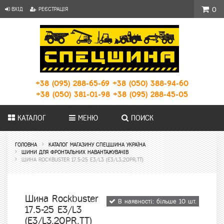
ВХІД
РЕЄСТРАЦІЯ
0
+38 (095) 288-65-69
+38 (050) 388-94-60
+38 (050) 381-01-98
+38 (095) 288-45-05
КАТАЛОГ
МЕНЮ
ПОИСК
ГОЛОВНА
КАТАЛОГ МАГАЗИНУ СПЕЦШИНА УКРАЇНА
ШИНИ ДЛЯ ФРОНТАЛЬНИХ НАВАНТАЖУВАЧІВ
ШИНА ROCKBUSTER 17.5-25 E3/L3 (E3/L3,20PR,TT)
Шина Rockbuster
В наявності: більше 10 шт.
17.5-25 E3/L3
(E3/L3,20PR,TT)