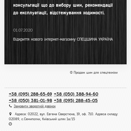
консультації що до вибору шин, рекомендації
до експлуатації, відстежування ходимості.
01.07.2020
Відкриття нового інтернет-магазину СПЕЦШИНА УКРАЇНА
© Продаж шин для спецтехніки
+38 (095) 288-65-69
+38 (050) 388-94-60
+38 (050) 381-01-98
+38 (095) 288-45-05
Замовити зворотній дзвінок
Адреса: 02022, вул. Евгена Сверстюка, 19, оф. 710. Адреса складу:
02089, с.Семиполки, Київський шлях 1а/15