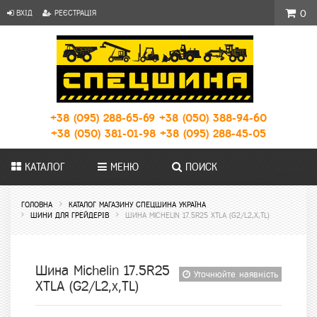
ВХІД
РЕЄСТРАЦІЯ
0
+38 (095) 288-65-69
+38 (050) 388-94-60
+38 (050) 381-01-98
+38 (095) 288-45-05
КАТАЛОГ
МЕНЮ
ПОИСК
ГОЛОВНА
КАТАЛОГ МАГАЗИНУ СПЕЦШИНА УКРАЇНА
ШИНИ ДЛЯ ГРЕЙДЕРІВ
ШИНА MICHELIN 17.5R25 XTLA (G2/L2,X,TL)
Шина Michelin 17.5R25
Уточнюйте наявність
XTLA (G2/L2,x,TL)