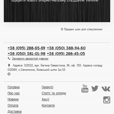
Відкриття нового інтернет-магазину СПЕЦШИНА УКРАЇНА
© Продаж шин для спецтехніки
+38 (095) 288-65-69
+38 (050) 388-94-60
+38 (050) 381-01-98
+38 (095) 288-45-05
Замовити зворотній дзвінок
Адреса: 02022, вул. Евгена Сверстюка, 19, оф. 710. Адреса складу:
02089, с.Семиполки, Київський шлях 1а/15
Головна
Гарантії
Про нас
Статті та огляди
Новини
Акції
Оплата
Контакти
Доставка