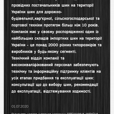
провідних постачальників шин на території
України шин для д
орожно-
будівельної,кар'єрної, сільскогосподарської та
портової техніки протягом більш ніж 10 років.
Компанія має у своєму роспорядженні один із
найбільших складів імпортних шин на території
України - це понад 2000 різних типорозмірів та
виробників у будь-якому сегменті.
Технічний відділ компанії та
висококваліфікований персонал забезпечують
технічну та інформаційну підтримку кліентів на
усіх етапах придбання та експлуатації шин:
консультації що до вибору шин, рекомендації
до експлуатації, відстежування ходимості.
01.07.2020