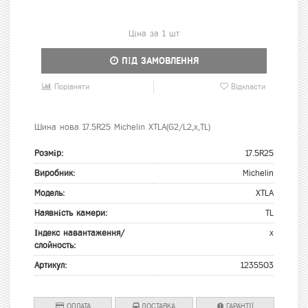
Ціна за 1 шт
ПІД ЗАМОВЛЕННЯ
Порівняти
Відкласти
Шина нова 17.5R25 Michelin XTLA(G2/L2,x,TL)
Розмір:
17.5R25
Виробник:
Michelin
Модель:
XTLA
Наявність камери:
TL
Індекс навантаження/
x
слойность:
Артикул:
1235503
ОПЛАТА
ДОСТАВКА
ГАРАНТІЇ