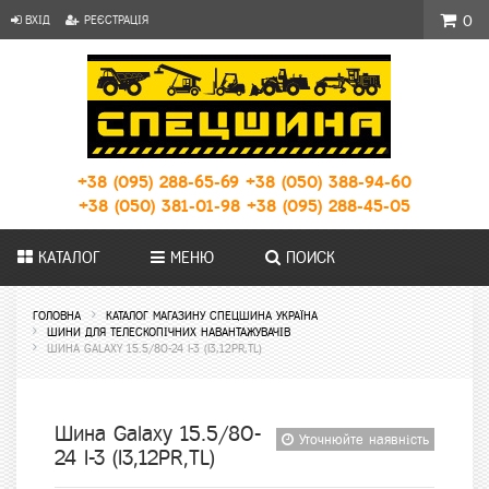
ВХІД
РЕЄСТРАЦІЯ
0
+38 (095) 288-65-69
+38 (050) 388-94-60
+38 (050) 381-01-98
+38 (095) 288-45-05
КАТАЛОГ
МЕНЮ
ПОИСК
ГОЛОВНА
КАТАЛОГ МАГАЗИНУ СПЕЦШИНА УКРАЇНА
ШИНИ ДЛЯ ТЕЛЕСКОПІЧНИХ НАВАНТАЖУВАЧІВ
ШИНА GALAXY 15.5/80-24 I-3 (I3,12PR,TL)
Шина Galaxy 15.5/80-
Уточнюйте наявність
24 I-3 (I3,12PR,TL)