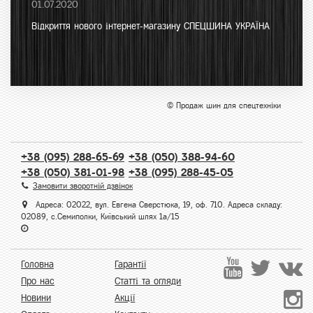
01.07.2020
Відкриття нового інтернет-магазину СПЕЦШИНА УКРАЇНА
© Продаж шин для спецтехніки
+38 (095) 288-65-69
+38 (050) 388-94-60
+38 (050) 381-01-98
+38 (095) 288-45-05
Замовити зворотній дзвінок
Адреса: 02022, вул. Евгена Сверстюка, 19, оф. 710. Адреса складу:
02089, с.Семиполки, Київський шлях 1а/15
Головна
Гарантії
Про нас
Статті та огляди
Новини
Акції