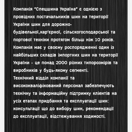
Компанія "Спецшина Україна" є однією з
провідних постачальників шин на території
України шин для д
орожно-
будівельної,кар'єрної, сільскогосподарської та
портової техніки протягом більш ніж 10 років.
Компанія має у своєму роспорядженні один із
найбільших складів імпортних шин на території
України - це понад 2000 різних типорозмірів та
виробників у будь-якому сегменті.
Технічний відділ компанії та
висококваліфікований персонал забезпечують
технічну та інформаційну підтримку кліентів на
усіх етапах придбання та експлуатації шин:
консультації що до вибору шин, рекомендації
до експлуатації, відстежування ходимості.