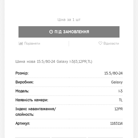
Ціна за 1 шт
ПІД ЗАМОВЛЕННЯ
Порівняти
Відкласти
Шина нова 15.5/80-24 Galaxy I-3(I3,12PR,TL)
Розмір:
15.5/80-24
Виробник:
Galaxy
Модель:
I-3
Наявність камери:
TL
Індекс навантаження/
12PR
слойность:
Артикул:
1183114