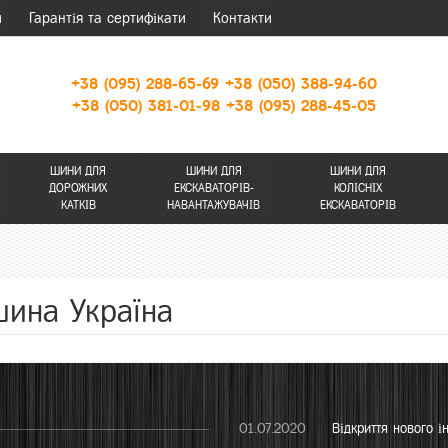
и
Гарантія та сертифікати
Контакти
+38 (095) 288-65-69
+38 (050) 388-94-60
+38 (050) 381-01-98
+38 (095) 288-45-05
ШИНИ ДЛЯ
ШИНИ ДЛЯ
ШИНИ ДЛЯ
ДОРОЖНИХ
ЕКСКАВАТОРІВ-
КОЛІСНІХ
КАТКІВ
НАВАНТАЖУВАЧІВ
ЕКСКАВАТОРІВ
шина Україна
01.07.2020
Відкриття нового 