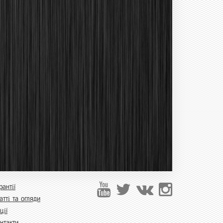
рантії
атті та огляди
ції
нтакти