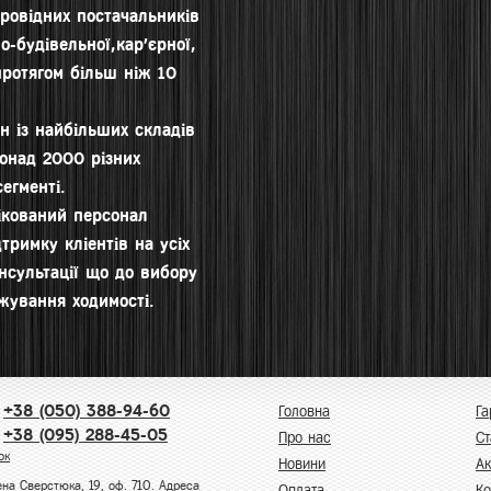
провідних постачальників
о-будівельної,кар'єрної,
протягом більш ніж 10
н із найбільших складів
понад 2000 різних
егменті.
фікований персонал
тримку кліентів на усіх
нсультації що до вибору
ежування ходимості.
+38 (050) 388-94-60
Головна
Га
+38 (095) 288-45-05
Про нас
Ст
ок
Новини
Ак
на Сверстюка, 19, оф. 710. Адреса
Оплата
Ко