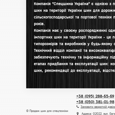
Компанія "Спецшина Україна" є однією з 
шин на території України шин для д
орожн
сільскогосподарської та портової техніки 
років.
Компанія має у своєму роспорядженні оди
імпортних шин на території України - це 
типорозмірів та виробників у будь-якому с
Технічний відділ компанії та висококвалі
забезпечують технічну та інформаційну під
етапах придбання та експлуатації шин: ко
шин, рекомендації до експлуатації, відст
+38 (095) 288-65-69
+38 (050) 381-01-98
Замовити зворотній дзвін
© Продаж шин для спецтехніки
Адреса: 02022, вул. Евге