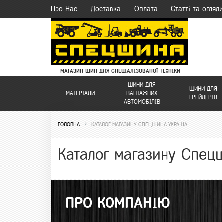
Про Нас
Доставка
Оплата
Статті та огляд
МАГАЗИН ШИН ДЛЯ СПЕЦІАЛІЗОВАНОЇ ТЕХНІКИ
ШИНИ ДЛЯ
ШИНИ ДЛЯ
МАТЕРІАЛИ
ВАНТАЖНИХ
ГРЕЙДЕРІВ
АВТОМОБІЛІВ
ГОЛОВНА
КАТАЛОГ МАГАЗИНУ СПЕЦШИНА УКРАЇНА
Каталог магазину Спец
ПРО КОМПАНІЮ