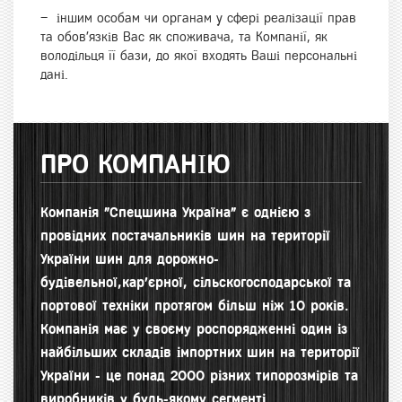
– іншим особам чи органам у сфері реалізації прав
та обов’язків Вас як споживача, та Компанії, як
володільця її бази, до якої входять Ваші персональні
дані.
ПРО КОМПАНІЮ
Компанія "Спецшина Україна" є однією з
провідних постачальників шин на території
України шин для д
орожно-
будівельної,кар'єрної, сільскогосподарської та
портової техніки протягом більш ніж 10 років.
Компанія має у своєму роспорядженні один із
найбільших складів імпортних шин на території
України - це понад 2000 різних типорозмірів та
виробників у будь-якому сегменті.