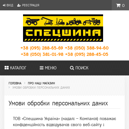
ВХІД
РЕЄСТРАЦІЯ
0
+38 (095) 288-65-69
+38 (050) 388-94-60
+38 (050) 381-01-98
+38 (095) 288-45-05
КАТАЛОГ
МЕНЮ
ПОИСК
ГОЛОВНА
ПРО НАШ МАГАЗИН
УМОВИ ОБРОБКИ ПЕРСОНАЛЬНИХ ДАНИХ
Умови обробки персональних даних
ТОВ «Спецшина Україна» (надалі – Компанія) поважає
конфіденційність відвідувачів свого веб-сайту і