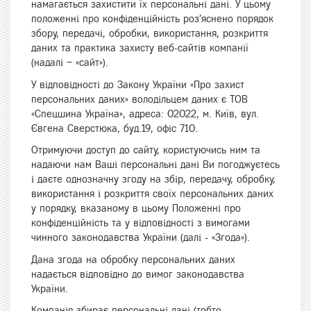
намагається захистити їх персональні дані. У цьому
положенні про конфіденційність роз’яснено порядок
збору, передачі, обробки, використання, розкриття
даних та практика захисту веб-сайтів компанії
(надалі – «сайт»).
У відповідності до Закону України «Про захист
персональних даних» володільцем даних є ТОВ
«Спецшина Україна», адреса: 02022, м. Київ, вул.
Євгена Сверстюка, буд.19, офіс 710.
Отримуючи доступ до сайту, користуючись ним та
надаючи нам Ваші персональні дані Ви погоджуєтесь
і даєте однозначну згоду на збір, передачу, обробку,
використання і розкриття своїх персональних даних
у порядку, вказаному в цьому Положенні про
конфіденційність та у відповідності з вимогами
чинного законодавства України (далі - «Згода»).
Дана згода на обробку персональних даних
надається відповідно до вимог законодавства
України.
Компанія збирає персональні дані (тобто