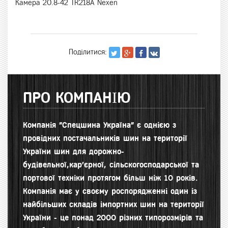
Камера 20.8-42 TR218A Nexen
Поділитися:
ПРО КОМПАНІЮ
Компанія "Спецшина Україна" є однією з
провідних постачальників шин на території
України шин для д
орожно-
будівельної,кар'єрної, сільскогосподарської та
портової техніки протягом більш ніж 10 років.
Компанія має у своєму роспорядженні один із
найбільших складів імпортних шин на території
України - це понад 2000 різних типорозмірів та