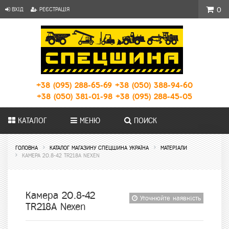
ВХІД
РЕЄСТРАЦІЯ
0
+38 (095) 288-65-69
+38 (050) 388-94-60
+38 (050) 381-01-98
+38 (095) 288-45-05
КАТАЛОГ
МЕНЮ
ПОИСК
ГОЛОВНА
КАТАЛОГ МАГАЗИНУ СПЕЦШИНА УКРАЇНА
МАТЕРІАЛИ
КАМЕРА 20.8-42 TR218A NEXEN
Камера 20.8-42
Уточнюйте наявність
TR218A Nexen