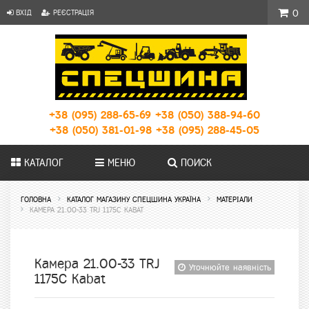
ВХІД
РЕЄСТРАЦІЯ
0
+38 (095) 288-65-69
+38 (050) 388-94-60
+38 (050) 381-01-98
+38 (095) 288-45-05
КАТАЛОГ
МЕНЮ
ПОИСК
ГОЛОВНА
КАТАЛОГ МАГАЗИНУ СПЕЦШИНА УКРАЇНА
МАТЕРІАЛИ
КАМЕРА 21.00-33 TRJ 1175C KABAT
Камера 21.00-33 TRJ
Уточнюйте наявність
1175C Kabat