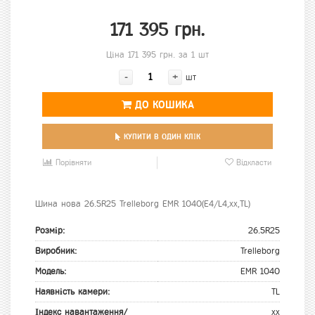
171 395 грн.
Ціна 171 395 грн. за 1 шт
-
+
шт
ДО КОШИКА
КУПИТИ В ОДИН КЛІК
Порівняти
Відкласти
Шина нова 26.5R25 Trelleborg EMR 1040(E4/L4,xx,TL)
Розмір:
26.5R25
Виробник:
Trelleborg
Модель:
EMR 1040
Наявність камери:
TL
Індекс навантаження/
xx