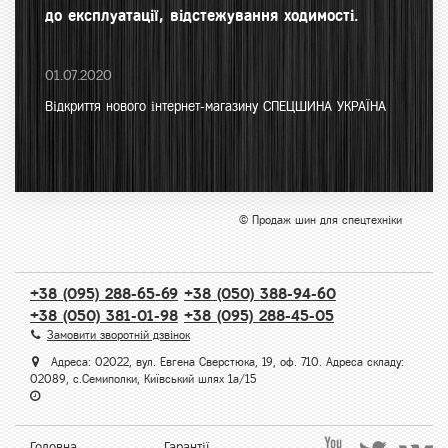
до експлуатації, відстежування ходимості.
01.07.2020
Відкриття нового інтернет-магазину СПЕЦШИНА УКРАЇНА
© Продаж шин для спецтехніки
+38 (095) 288-65-69
+38 (050) 388-94-60
+38 (050) 381-01-98
+38 (095) 288-45-05
Замовити зворотній дзвінок
Адреса: 02022, вул. Евгена Сверстюка, 19, оф. 710. Адреса складу:
02089, с.Семиполки, Київський шлях 1а/15
Головна
Гарантії