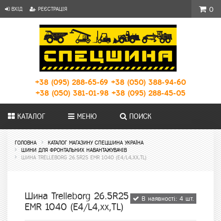
ВХІД
РЕЄСТРАЦІЯ
0
+38 (095) 288-65-69
+38 (050) 388-94-60
+38 (050) 381-01-98
+38 (095) 288-45-05
КАТАЛОГ
МЕНЮ
ПОИСК
ГОЛОВНА
КАТАЛОГ МАГАЗИНУ СПЕЦШИНА УКРАЇНА
ШИНИ ДЛЯ ФРОНТАЛЬНИХ НАВАНТАЖУВАЧІВ
ШИНА TRELLEBORG 26.5R25 EMR 1040 (E4/L4,XX,TL)
Шина Trelleborg 26.5R25
В наявності: 4 шт.
EMR 1040 (E4/L4,xx,TL)