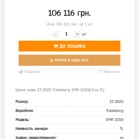
106 116 грн.
Ціна 106 116 грн. за 1 шт
-
+
шт
ДО КОШИКА
КУПИТИ В ОДИН КЛІК
Порівняти
Відкласти
Шина нова 23.5R25 Trelleborg EMR 1030(L3,xx,TL)
Розмір:
23.5R25
Виробник:
Trelleborg
Модель:
EMR 1030
Наявність камери:
TL
Індекс навантаження/
xx