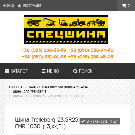
ВХІД
РЕЄСТРАЦІЯ
0
+38 (095) 288-65-69
+38 (050) 388-94-60
+38 (050) 381-01-98
+38 (095) 288-45-05
КАТАЛОГ
МЕНЮ
ПОИСК
ГОЛОВНА
КАТАЛОГ МАГАЗИНУ СПЕЦШИНА УКРАЇНА
ШИНИ ДЛЯ ГРЕЙДЕРІВ
ШИНА TRELLEBORG 23.5R25 EMR 1030 (L3,XX,TL)
Шина Trelleborg 23.5R25
В наявності: 4 шт.
EMR 1030 (L3,xx,TL)