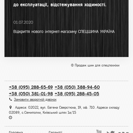
до експлуатації, відстежування ходимості.
01.07.2020
Відкриття нового інтернет-магазину СПЕЦШИНА УКРАЇНА
© Продаж шин для спецтехніки
+38 (095) 288-65-69
+38 (050) 388-94-60
+38 (050) 381-01-98
+38 (095) 288-45-05
Замовити зворотній дзвінок
Адреса: 02022, вул. Евгена Сверстюка, 19, оф. 710. Адреса складу:
02089, с.Семиполки, Київський шлях 1а/15
Головна
Гарантії