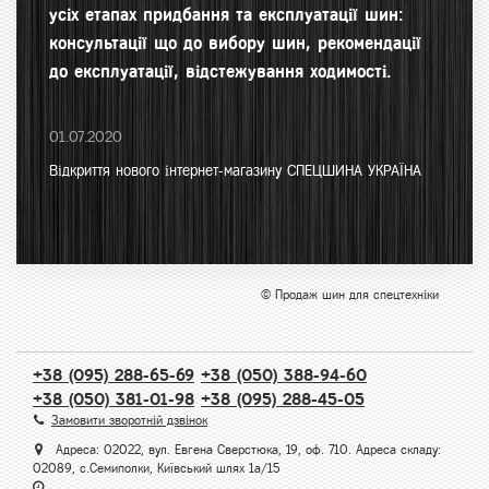
усіх етапах придбання та експлуатації шин:
консультації що до вибору шин, рекомендації
до експлуатації, відстежування ходимості.
01.07.2020
Відкриття нового інтернет-магазину СПЕЦШИНА УКРАЇНА
© Продаж шин для спецтехніки
+38 (095) 288-65-69
+38 (050) 388-94-60
+38 (050) 381-01-98
+38 (095) 288-45-05
Замовити зворотній дзвінок
Адреса: 02022, вул. Евгена Сверстюка, 19, оф. 710. Адреса складу:
02089, с.Семиполки, Київський шлях 1а/15