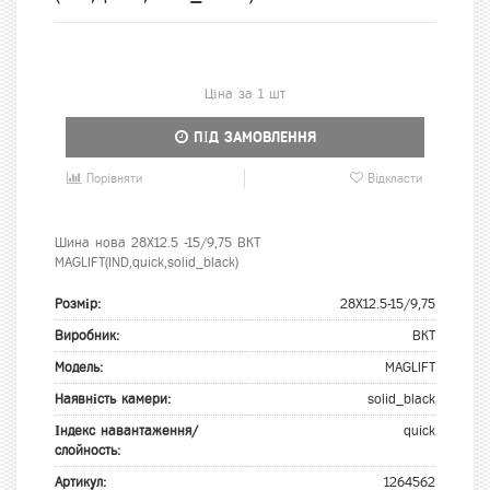
Ціна за 1 шт
ПІД ЗАМОВЛЕННЯ
Порівняти
Відкласти
Шина нова 28X12.5 -15/9,75 BKT
MAGLIFT(IND,quick,solid_black)
Розмір:
28X12.5-15/9,75
Виробник:
BKT
Модель:
MAGLIFT
Наявність камери:
solid_black
Індекс навантаження/
quick
слойность:
Артикул:
1264562