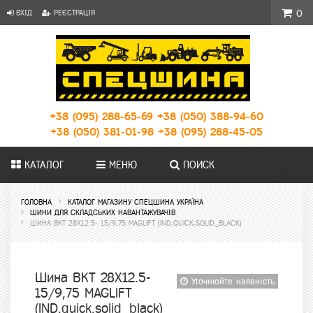
ВХІД
РЕЄСТРАЦІЯ
0
+38 (095) 288-65-69
+38 (050) 388-94-60
+38 (050) 381-01-98
+38 (095) 288-45-05
КАТАЛОГ
МЕНЮ
ПОИСК
ГОЛОВНА
КАТАЛОГ МАГАЗИНУ СПЕЦШИНА УКРАЇНА
ШИНИ ДЛЯ СКЛАДСЬКИХ НАВАНТАЖУВАЧІВ
ШИНА BKT 28X12.5- 15/9,75 MAGLIFT (IND,QUICK,SOLID_BLACK)
Шина BKT 28X12.5-
Уточнюйте наявність
15/9,75 MAGLIFT
(IND,quick,solid_black)