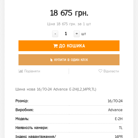
18 675 грн.
Ціна 18 675 грн. за 1 шт
-
+
шт
ДО КОШИКА
КУПИТИ В ОДИН КЛІК
Порівняти
Відкласти
Шина нова 16/70-24 Advance E-2H(L2,14PR,TL)
Розмір:
16/70-24
Виробник:
Advance
Модель:
E-2H
Наявність камери:
TL
Індекс навантаження/
14PR