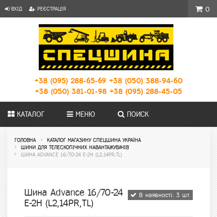
ВХІД
РЕЄСТРАЦІЯ
0
+38 (095) 288-65-69
+38 (050) 388-94-60
+38 (050) 381-01-98
+38 (095) 288-45-05
КАТАЛОГ
МЕНЮ
ПОИСК
ГОЛОВНА
КАТАЛОГ МАГАЗИНУ СПЕЦШИНА УКРАЇНА
ШИНИ ДЛЯ ТЕЛЕСКОПІЧНИХ НАВАНТАЖУВАЧІВ
ШИНА ADVANCE 16/70-24 E-2H (L2,14PR,TL)
Шина Advance 16/70-24
В наявності: 3 шт.
E-2H (L2,14PR,TL)