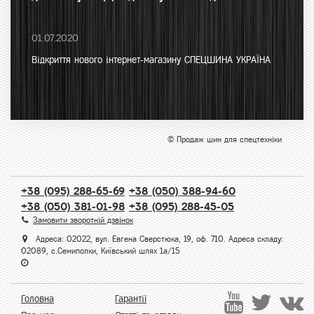
01.07.2020
Відкриття нового інтернет-магазину СПЕЦШИНА УКРАЇНА
© Продаж шин для спецтехніки
+38 (095) 288-65-69
+38 (050) 388-94-60
+38 (050) 381-01-98
+38 (095) 288-45-05
Замовити зворотній дзвінок
Адреса: 02022, вул. Евгена Сверстюка, 19, оф. 710. Адреса складу:
02089, с.Семиполки, Київський шлях 1а/15
Головна
Гарантії