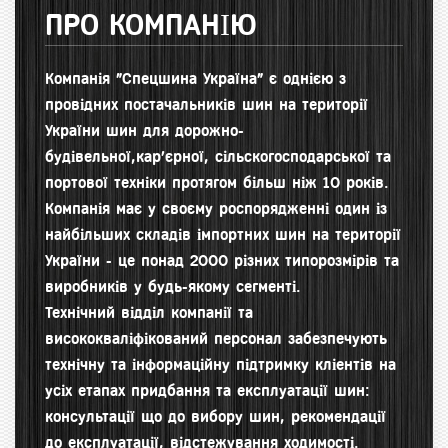
ПРО КОМПАНІЮ
Компанія "Спецшина Україна" є однією з
провідних постачальників шин на території
України шин для д
орожно-
будівельної,кар'єрної, сільскогосподарської та
портової техніки протягом більш ніж 10 років.
Компанія має у своєму роспорядженні один із
найбільших складів імпортних шин на території
України - це понад 2000 різних типорозмірів та
виробників у будь-якому сегменті.
Технічний відділ компанії та
висококваліфікований персонал забезпечують
технічну та інформаційну підтримку кліентів на
усіх етапах придбання та експлуатації шин:
консультації що до вибору шин, рекомендації
до експлуатації, відстежування ходимості.