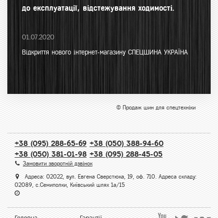
до експлуатації, відстежування ходимості.
01.07.2020
Відкриття нового інтернет-магазину СПЕЦШИНА УКРАЇНА
© Продаж шин для спецтехніки
+38 (095) 288-65-69
+38 (050) 388-94-60
+38 (050) 381-01-98
+38 (095) 288-45-05
Замовити зворотній дзвінок
Адреса: 02022, вул. Евгена Сверстюка, 19, оф. 710. Адреса складу:
02089, с.Семиполки, Київський шлях 1а/15