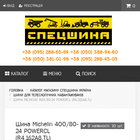
ВХІД
РЕЄСТРАЦІЯ
0
+38 (095) 288-65-69
+38 (050) 388-94-60
+38 (050) 381-01-98
+38 (095) 288-45-05
КАТАЛОГ
МЕНЮ
ПОИСК
ГОЛОВНА
КАТАЛОГ МАГАЗИНУ СПЕЦШИНА УКРАЇНА
ШИНИ ДЛЯ ТЕЛЕСКОПІЧНИХ НАВАНТАЖУВАЧІВ
ШИНА MICHELIN 400/80-24 POWERCL (R4,162A8,TL)
Шина Michelin 400/80-
В наявності: 10 шт.
24 POWERCL
(R4,162A8,TL)