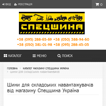
ВХІД
РЕЄСТРАЦІЯ
0
+38 (095) 288-65-69
+38 (050) 388-94-60
+38 (050) 381-01-98
+38 (095) 288-45-05
КАТАЛОГ
МЕНЮ
ПОИСК
ГОЛОВНА
КАТАЛОГ МАГАЗИНУ СПЕЦШИНА УКРАЇНА
ШИНИ ДЛЯ СКЛАДСЬКИХ НАВАНТАЖУВАЧІВ
Шини для складських навантажувачів
від магазину Спецшина Україна