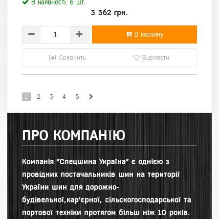
В наявності: 6 шт.
3 362 грн.
В корзину
Сравнить
Відкласти
1
2
3
4
5
ПРО КОМПАНІЮ
Компанія "Спецшина Україна" є однією з
провідних постачальників шин на території
України шин для д
орожно-
будівельної,кар'єрної, сільскогосподарської та
портової техніки протягом більш ніж 10 років.