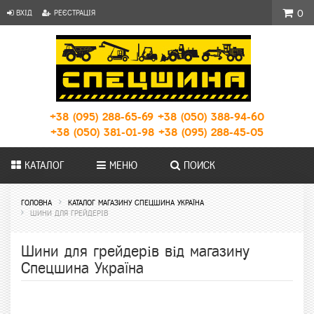
ВХІД
РЕЄСТРАЦІЯ
0
+38 (095) 288-65-69
+38 (050) 388-94-60
+38 (050) 381-01-98
+38 (095) 288-45-05
КАТАЛОГ
МЕНЮ
ПОИСК
ГОЛОВНА
КАТАЛОГ МАГАЗИНУ СПЕЦШИНА УКРАЇНА
ШИНИ ДЛЯ ГРЕЙДЕРІВ
Шини для грейдерів від магазину
Спецшина Україна