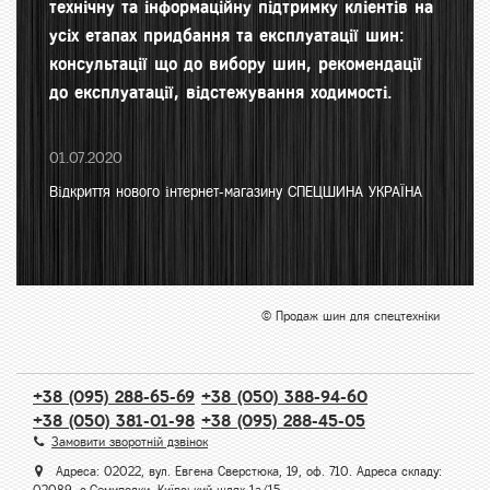
технічну та інформаційну підтримку кліентів на
усіх етапах придбання та експлуатації шин:
консультації що до вибору шин, рекомендації
до експлуатації, відстежування ходимості.
01.07.2020
Відкриття нового інтернет-магазину СПЕЦШИНА УКРАЇНА
© Продаж шин для спецтехніки
+38 (095) 288-65-69
+38 (050) 388-94-60
+38 (050) 381-01-98
+38 (095) 288-45-05
Замовити зворотній дзвінок
Адреса: 02022, вул. Евгена Сверстюка, 19, оф. 710. Адреса складу: